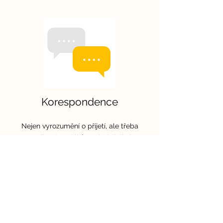
Korespondence
Nejen vyrozumění o přijetí, ale třeba
e-maily všem žákům z jedné školy.
Nebo jejich rodičům. Stačí je mít
uložené.