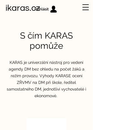
ikaras.cz
Přihlásit
S čím KARAS
pomůže
KARAS je univerzální nástroj pro vedení
agendy DM bez ohledu na počet žáků a
režim provozu. Výhody KARASE ocení
ZŘVMV na DM při škole, ředitel
samostatného DM, jednotliví vychovatelé i
ekonomové.