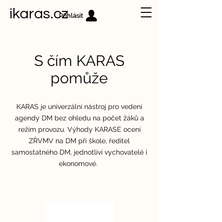
ikaras.cz
Přihlásit
S čím KARAS
pomůže
KARAS je univerzální nástroj pro vedení
agendy DM bez ohledu na počet žáků a
režim provozu. Výhody KARASE ocení
ZŘVMV na DM při škole, ředitel
samostatného DM, jednotliví vychovatelé i
ekonomové.